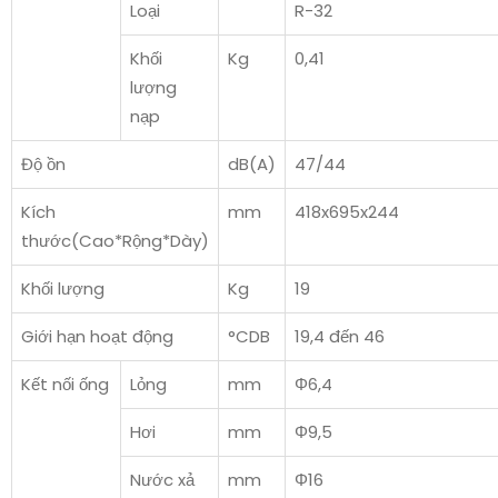
Loại
R-32
Khối
Kg
0,41
lượng
nạp
Độ ồn
dB(A)
47/44
Kích
mm
418x695x244
thước(Cao*Rộng*Dày)
Khối lượng
Kg
19
Giới hạn hoạt động
°CDB
19,4 đến 46
Kết nối ống
Lỏng
mm
Φ6,4
Hơi
mm
Φ9,5
Nước xả
mm
Φ16