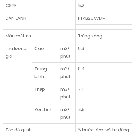
CSPF
5,21
DÀN LẠNH
FTKB25XVMV
Màu mặt nạ
Trắng sáng
Lưu lượng
Cao
m3/
9,9
gió
phút
Trung
m3/
8,4
bình
phút
Thấp
m3/
7,1
phút
Yên tĩnh
m3/
4,6
phút
Tốc độ quạt
5 bước, êm và tự động