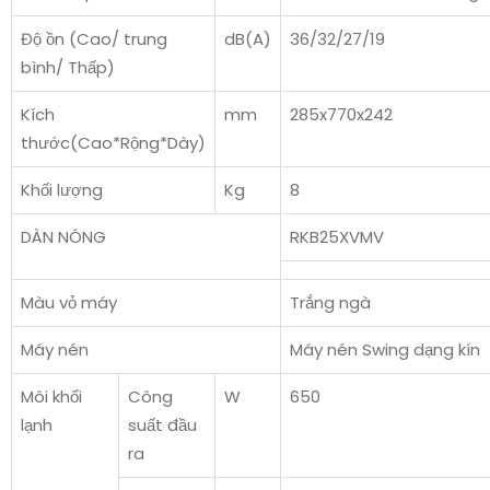
Độ ồn (Cao/ trung
dB(A)
36/32/27/19
bình/ Thấp)
Kích
mm
285x770x242
thước(Cao*Rộng*Dày)
Khối lượng
Kg
8
DÀN NÓNG
RKB25XVMV
Màu vỏ máy
Trắng ngà
Máy nén
Máy nén Swing dạng kín
Môi khối
Công
W
650
lạnh
suất đầu
ra