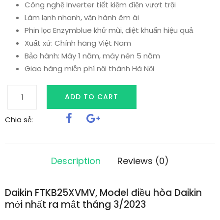
Công nghệ Inverter tiết kiệm điện vượt trội
Làm lạnh nhanh, vận hành êm ái
Phin lọc Enzymblue khử mùi, diệt khuẩn hiệu quả
Xuất xứ: Chính hãng Việt Nam
Bảo hành: Máy 1 năm, máy nén 5 năm
Giao hàng miễn phí nội thành Hà Nội
Điều
ADD TO CART
hòa
Daikin
Chia sẻ:
1
chiều
inverter
Description
Reviews (0)
9000BTU/H
FTKB25XVMV/RKB25XVMV
Daikin FTKB25XVMV, Model điều hòa Daikin
quantity
mới nhất ra mắt tháng 3/2023