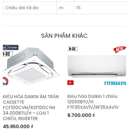
Chiều dài tối đa
m
15
SẢN PHẨM KHÁC
Điều hòa Daikin 1 chiều
ĐIỀU HÒA DAIKIN ÂM TRẦN
12000BTU/H
CASSETTE
FTF35XAV1V/RF35XAV1V
FCF100CVM/RZF100CYM
34.000BTU/H – LOẠI 1
9.700.000
₫
CHIỀU, INVERTER
45.950.000
₫