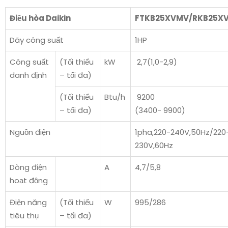
Điều hòa Daikin
FTKB25XVMV/RKB25X
Dãy công suất
1HP
Công suất
(Tối thiểu
kW
2,7(1,0-2,9)
danh định
– tối đa)
(Tối thiểu
Btu/h
9200
– tối đa)
(3400- 9900)
Nguồn điện
1pha,220-240V,50Hz/220
230V,60Hz
Dòng điện
A
4,7/5,8
hoạt động
Điện năng
(Tối thiểu
W
995/286
tiêu thụ
– tối đa)