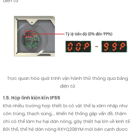
điện tử
Trực quan hóa quá trình vận hành thử thông qua bảng
điện tử
1.5. Hộp linh kiện kín IP55
Khá nhiều trường hợp thiết bị có vật thể lạ xâm nhập như
côn trùng, thạch sùng,… khiến hệ thống gặp vấn đề, thậm
chí có thể làm hư hại dàn nóng, gây thiệt hại lớn về kinh tế.
Bởi thế, thế hệ dàn nóng RXYQ20BYM mới bên cạnh được