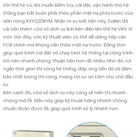
Với thế hệ cũ, khi muốn kiểm tra, cài đặt, vận hành thử hệ
thống bạn bắt buộc phải tháo phần mặt nạ phía trước của
dàn nóng RXYQ20BYM. Nhận ra sự bất tiện này, Daikin đã
cải tiến thêm cửa số dịch vụ linh kiện điện lên thế hệ VRV VI
mới. Giờ đây, các kỹ thuật viên có thể dễ dàng tiếp cận
PCB chính mà không cần tháo mặt nạ trước. Đồng thời
giúp quá trình cài đặt và chạy test hệ thống tại công trình
trở nên nhanh chóng, thuận tiện hơn rất nhiều. Nhờ đó, rút
ngắn thời gian thi công hệ thống, đáp ứng tiến độ và đảm
bảo chất lượng thi công, mang tới sự an tâm cho chủ đầu
tư.
Bên cạnh đó, cửa số dịch vụ này cũng sẽ hiển thị nhanh
chóng mã lỗi. Điều này giúp kỹ thuật hãng nhanh chóng
chuẩn đoán được lỗi, giúp quá trình xử lý nhanh hơn.