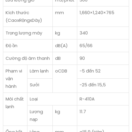
Kích thước
mm
1,660×1,240×765
(CaoxRộngxDày)
Trọng lượng máy
kg
340
Độ ồn
dB(A)
65/66
Cường độ âm thanh
dB
90
Phạm vi
Làm lạnh
oCDB
-5 đến 52
vận
Sưởi
-25 đến 15,5
hành
Môi chất
Loại
R-410A
lạnh
Lượng
kg
11.7
nạp
Ống kết
Lỏng
mm
φ15.9 (Hàn)