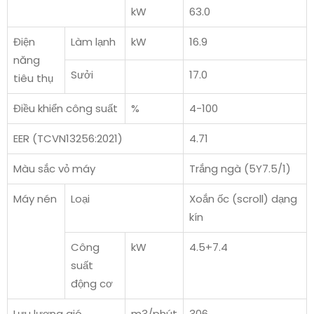
kW
63.0
Điện
Làm lạnh
kW
16.9
năng
Sưởi
17.0
tiêu thụ
Điều khiển công suất
%
4-100
EER (TCVN13256:2021)
4.71
Màu sắc vỏ máy
Trắng ngà (5Y7.5/1)
Máy nén
Loại
Xoắn ốc (scroll) dạng
kín
Công
kW
4.5+7.4
suất
động cơ
Lưu lượng gió
m3/phút
306