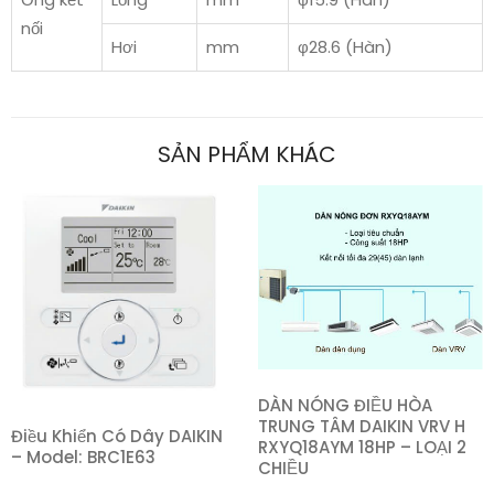
nối
Hơi
mm
φ28.6 (Hàn)
SẢN PHẨM KHÁC
DÀN NÓNG ĐIỀU HÒA
TRUNG TÂM DAIKIN VRV H
Điều Khiển Có Dây DAIKIN
RXYQ18AYM 18HP – LOẠI 2
– Model: BRC1E63
CHIỀU