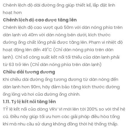
Chênh lệch độ dài đường ống giúp thiết kế, lắp đặt linh
hoạt hơn
Chênh lệch độ cao được tăng lên
Chênh lệch độ cao vượt quá 50m với dán nóng phía trên
dàn lạnh và 40m với dàn nóng bên dưới, kích thước
đường ống chất lỏng phải được tăng lên. Phạm vi nhiệt độ
hoạt động lên đến 49˚C (Chỉ dàn nóng phía trên dàn
lạnh). Chỉ số công suất kết nối tối thiểu của dàn lạnh phải
từ 63 trở lên (Chỉ dàn nóng phía trên dàn lạnh)
Chiều dài tương đương
Khi chiều dài đường ống tương đương từ dàn nóng đến
dàn lạnh hơn 90m, hãy đảm bảo tăng kích thước đường
ống lỏng và hơi của đường ống chính.
1.11. Tỷ lệ kết nối tăng lên
TỶ lệ kết nối của dòng VRV VI mới lên tới 200% so với thế hệ
cũ. Điều này giúp tối ưu hơn các giải pháp điều hòa tổng
khi mà nhu cầu sử dụng không đồng thời hệ thống thấp.