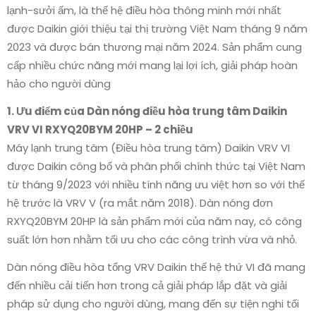
lạnh-sưởi ấm, là thế hệ điều hòa thông minh mới nhất
được Daikin giới thiệu tại thị trường Việt Nam tháng 9 năm
2023 và được bán thương mại năm 2024. Sản phẩm cung
cấp nhiều chức năng mới mang lại lợi ích, giải pháp hoàn
hảo cho người dùng
1. Ưu điểm của Dàn nóng điều hòa trung tâm Daikin
VRV VI RXYQ20BYM 20HP – 2 chiều
Máy lạnh trung tâm (Điều hòa trung tâm) Daikin VRV VI
được Daikin công bố và phân phối chính thức tại Việt Nam
từ tháng 9/2023 với nhiều tính năng ưu việt hơn so với thế
hệ trước là VRV V (ra mắt năm 2018). Dàn nóng đơn
RXYQ20BYM 20HP là sản phẩm mới của năm nay, có công
suất lớn hơn nhằm tối ưu cho các công trình vừa và nhỏ.
Dàn nóng điều hòa tổng VRV Daikin thế hệ thứ VI đã mang
đến nhiều cải tiến hơn trong cả giải pháp lắp đặt và giải
pháp sử dụng cho người dùng, mang đến sự tiện nghi tối