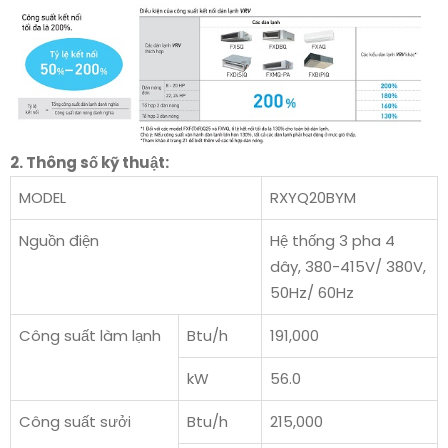
2. Thông số kỹ thuật:
MODEL
RXYQ20BYM
Nguồn điện
Hệ thống 3 pha 4
dây, 380-415V/ 380V,
50Hz/ 60Hz
Công suất làm lạnh
Btu/h
191,000
kW
56.0
Công suất sưởi
Btu/h
215,000